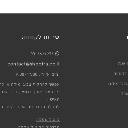
שירות לקוחות
03-5621235
 שלנו
contact@shoofra.co.il
 לקוחות
9:00-17:00
ימים א׳-ה׳,
בוד איתנו
אפשר להחליף צבע ומידה או לה
פריטים באופן עצמאי, דרך האזור
רד
האישי.
להחלפת דגם פנו אלינו לשירות.
ביטול עסקה
הדרכים לביטול עסקה