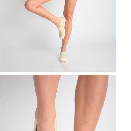
ברפוט
נעליים טבעוניות
גרביים
נעלי ברפוט
גרביים
לכל המותגים שלנו
תיקי גב ולפטופ