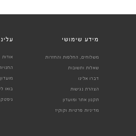
מידע שימושי
עלינו
,
אודות
משלוחים
החלפות והחזרות
החנויות
שאלות ותשובות
מועדון
דברו אלינו
בואו לע
הצהרת נגישות
גיפטקא
תקנון אתר ומועדון
מדיניות פרטיות וקוקיז