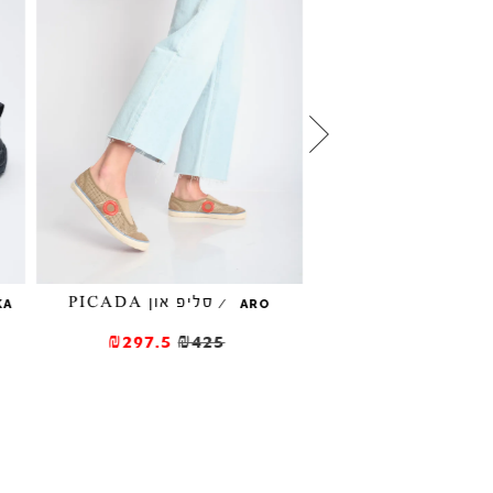
PICADA מטאלי
סליפ און PICADA
/
KA
ARO
₪297.5
₪425
₪297.5
₪42