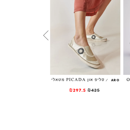
סליפ און PICADA מטאלי
/
EFFREY CAMPBELL
ARO
סניקרס TREAD
₪297.5
₪425
₪327
₪545