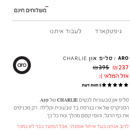
גיפטקארד
לעבוד איתנו
M
ELIA
סליפ און
AMBITIOUS
ARO
CHARLIE
/
ARO
EL
NA
₪
395
₪
237
ART
4CCC
אזל המלאי ):
A.S.
98
FLOW
5 חוות דעת
BACK
70
GOLA
BIBI
LOU
HOKA
סליפ און טבעוניות לנשים CHARLIE של Aro.
CHIE
MIHARA
JEFFR
הסניקרס של ארו בגרסת בד טבעונית וקלילה. רק מכניסים
CRIME
LONDON
LE
BO
את כף הרגל, והופ! קסם מהלך ונוח כל כך.
לרוב אנחנו בעד איחור אופנתי, אבל המוצר כבר לא נמכר