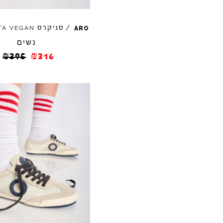
/
סניקרס
TA
VEGAN
ARO
נשים
₪
395
₪
316