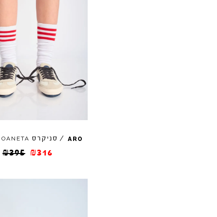
/
סניקרס
JOANETA
ARO
₪
395
₪
316