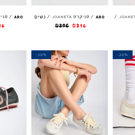
נשים
/
/
סניקרס
/
/
סני
JOANETA
JOANE
ARO
ARO
16
₪
395
₪
316
-20%
-20%