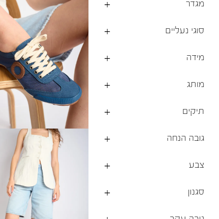
מגדר
ברפוט
נעליים טבעוניות
גרביים
נעלי ברפוט
סוגי נעליים
גרביים
לכל המותגים שלנו
תיקי גב ולפטופ
מידה
מותג
תיקים
גובה הנחה
צבע
סגנון
גובה עקב