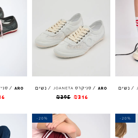
נשים
נשים
/
/
סניקרס
/
/
סני
JOANETA
ARO
ARO
16
₪
395
₪
316
-20%
-20%