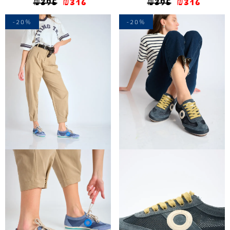
₪
395
₪
316
₪
395
₪
316
-20%
-20%