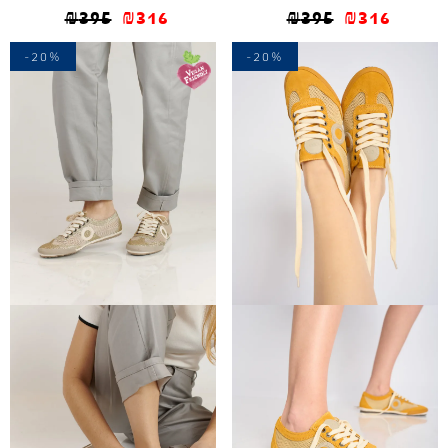
₪
395
₪
316
₪
395
₪
316
-20%
-20%