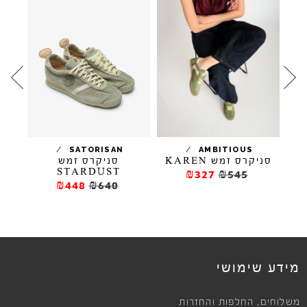
/
/
AMBITIOUS
SATORISAN
סניקרס זמש KAREN
סניק
סניקרס זמש
STARDUST
₪327
₪545
₪448
₪640
מידע שימושי
,
משלוחים
החלפות והחזרות