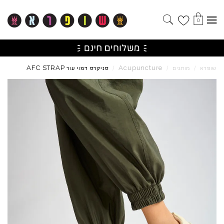
0
AFC
STRAP
Acupuncture
שופרא
/
מותגים
/
/
סניקרס דמוי עור