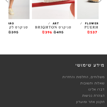
/
/
/
ARO
ART
סניקרס BRIGHTON
סניקרס לק JOANETA
₪316
₪395
₪396
₪495
ews
מידע שימושי
,
משלוחים
החלפות והחזרות
שאלות ותשובות
דברו אלינו
הצהרת נגישות
תקנון אתר ומועדון