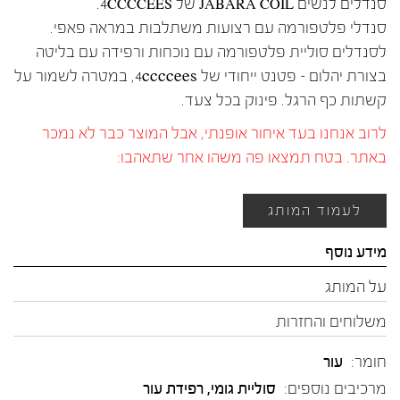
סנדלים לנשים JABARA COIL של 4CCCCEES.
סנדלי פלטפורמה עם רצועות משתלבות במראה פאפי.
לסנדלים סוליית פלטפורמה עם נוכחות ורפידה עם בליטה
בצורת יהלום – פטנט ייחודי של 4ccccees, במטרה לשמור על
קשתות כף הרגל. פינוק בכל צעד.
לרוב אנחנו בעד איחור אופנתי, אבל המוצר כבר לא נמכר
באתר. בטח תמצאו פה משהו אחר שתאהבו:
לעמוד המותג
מידע נוסף
על המותג
משלוחים והחזרות
חומר:
עור
מרכיבים נוספים:
סוליית גומי, רפידת עור