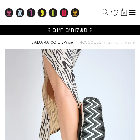
0
JABARA
COIL
4CCCCEES
שופרא
/
מותגים
/
/
סנדלים