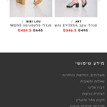
/
/
BIBI LOU
ART
סנדלי עקב EVISSA נחש
סנדלי פלטפורמה MOSS
ס
₪451.5
₪645
₪346.5
₪495
ews
מידע שימושי
,
משלוחים
החלפות והחזרות
שאלות ותשובות
דברו אלינו
הצהרת נגישות
תקנון אתר ומועדון
מדיניות פרטיות וקוקיז