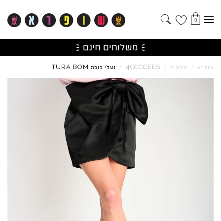
0
TURA
BOM
4CCCCEES
שופרא
/
מותגים
/
/
נעלי בובה