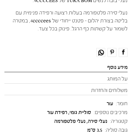
נעלי בובה לנשים TURA BOM של 4CCCCEES.
נעלי סירה פלטפורמה בעלות רצועה ורפידה פנימית עם
בליטה בצורת יהלום – פטנט ייחודי של 4ccccees, במטרה
לשמור על קשתות כף הרגל. פינוק בכל צעד.
מידע נוסף
על המותג
משלוחים והחזרות
חומר:
עור
מרכיבים נוספים:
סוליית גומי, רפידת עור
קטגוריה:
נעלי סירה
,
נעלי פלטפורמה
גובה סוליה:
3.5 ס"מ