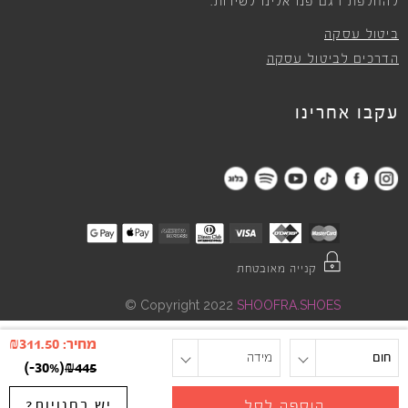
להחלפת דגם פנו אלינו לשירות.
ביטול עסקה
הדרכים לביטול עסקה
עקבו אחרינו
קנייה מאובטחת
©
Copyright 2022
SHOOFRA.SHOES
מחיר:
311.50
₪
חום
מידה
)
-30%
(
₪
445
יש בחנויות?
הוספה לסל