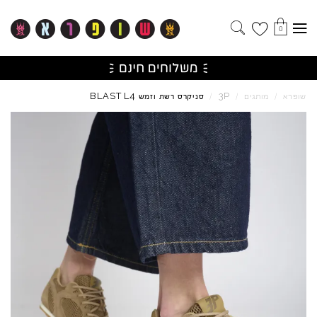
0
BLAST
L4
3P
שופרא
/
מותגים
/
/
סניקרס רשת וזמש