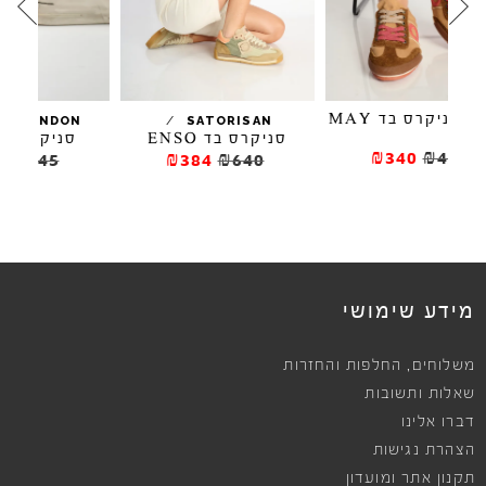
/
/
CRIME LONDON
SATORISAN
סניקרס בד ENSO
סניקרס FREYA
₪447
₪745
₪384
₪640
מידע שימושי
,
משלוחים
החלפות והחזרות
שאלות ותשובות
דברו אלינו
הצהרת נגישות
תקנון אתר ומועדון