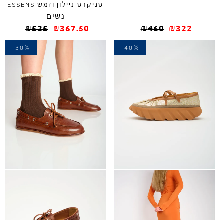
סניקרס ניילון וזמש
ESSENS
נשים
₪
525
₪
367.50
₪
460
₪
322
-30%
-40%