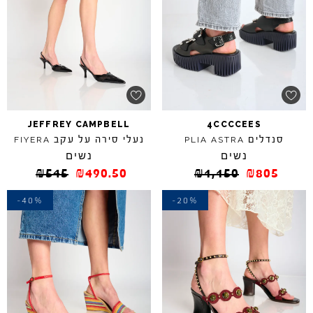
JEFFREY
CAMPBELL
4CCCCEES
סנדלים
נעלי סירה על עקב
FIYERA
PLIA
ASTRA
נשים
נשים
₪
545
₪
490.50
₪
1,150
₪
805
-40%
-20%