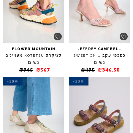
FLOWER
MOUNTAIN
JEFFREY
CAMPBELL
כפכפי עקב
סניקרס
מעויינים
KOTETSU
SWEET
ON
U
נשים
נשים
₪
945
₪
567
₪
495
₪
346.50
-30%
-30%