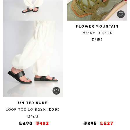
FLOWER
MOUNTAIN
סניקרס
PUERH
נשים
UNITED
NUDE
כפכפי אצבע
LOOP
TOE
LO
נשים
₪
690
₪
483
₪
895
₪
537