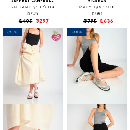
JEFFREY
CAMPBELL
VICENZA
סנדלי עקב
סנדלי רוקי
SAILBOAT
MAGY
נשים
נשים
₪
495
₪
297
₪
795
₪
636
-20%
-40%