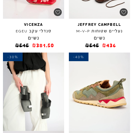
VICENZA
JEFFREY
CAMPBELL
נעליים שטוחות
-
-
סנדלי עקב
EGEU
M
V
P
נשים
נשים
₪
545
₪
381.50
₪
545
₪
436
-30%
-40%