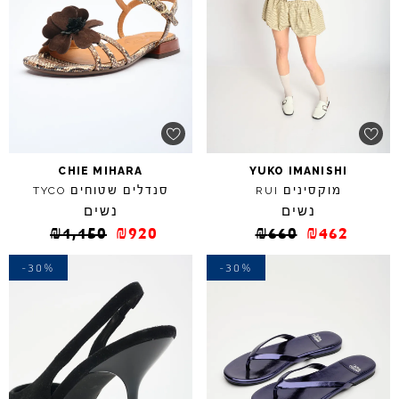
CHIE
MIHARA
YUKO
IMANISHI
מוקסינים
סנדלים שטוחים
TYCO
RUI
נשים
נשים
₪
1,150
₪
920
₪
660
₪
462
-30%
-30%