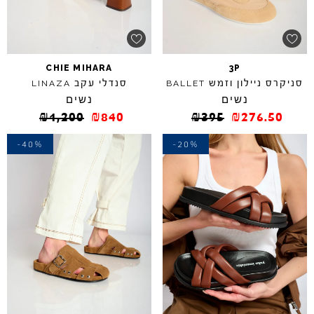
CHIE
MIHARA
3P
סניקרס ניילון וזמש
סנדלי עקב
LINAZA
BALLET
נשים
נשים
₪
1,200
₪
840
₪
395
₪
276.50
-40%
-20%