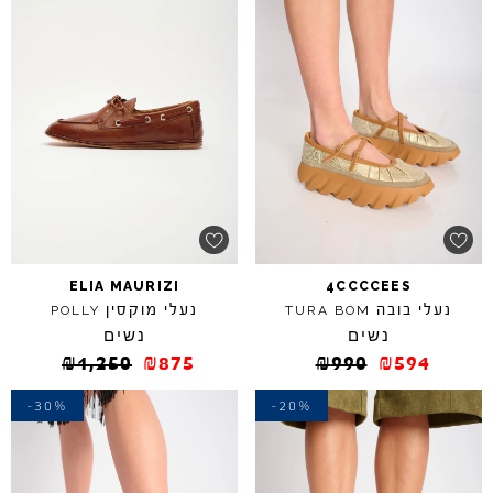
ELIA
MAURIZI
4CCCCEES
נעלי בובה
נעלי מוקסין
POLLY
TURA
BOM
נשים
נשים
₪
1,250
₪
875
₪
990
₪
594
-30%
-20%