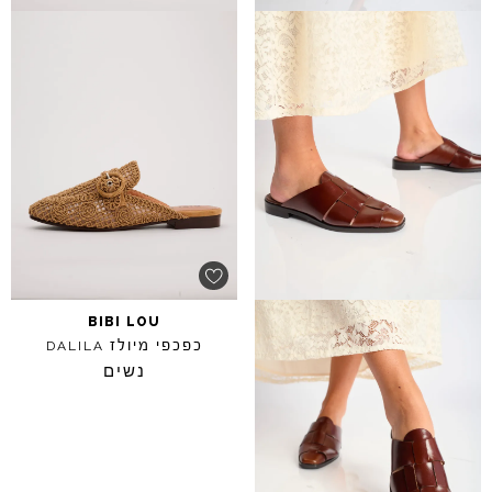
BIBI
LOU
כפכפי מיולז
DALILA
נשים