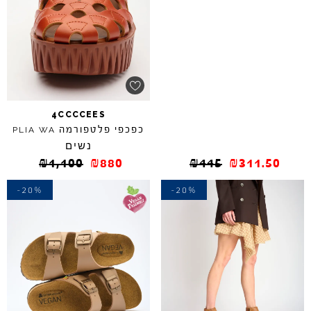
4CCCCEES
כפכפי פלטפורמה
PLIA
WA
נשים
₪
1,100
₪
880
₪
445
₪
311.50
-20%
-20%