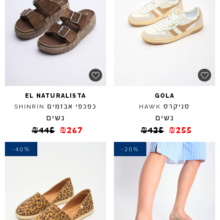
EL
NATURALISTA
GOLA
סניקרס
כפכפי אבזמים
SHINRIN
HAWK
נשים
נשים
₪
445
₪
267
₪
425
₪
255
-40%
-20%