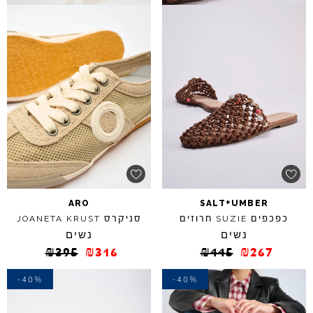
+
ARO
SALT
UMBER
כפכפים
חרוזים
סניקרס
JOANETA
KRUST
SUZIE
נשים
נשים
₪
395
₪
316
₪
445
₪
267
-40%
-40%