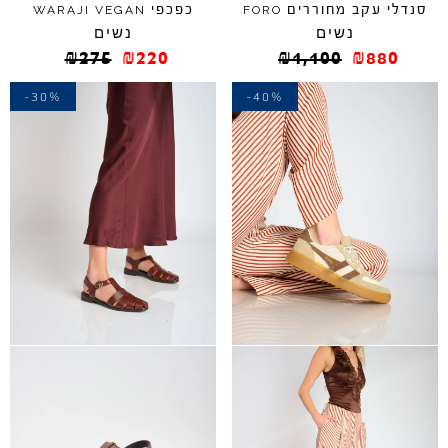
סנדלי עקב מחוררים
כפכפי
WARAJI
VEGAN
FORO
נשים
נשים
₪
275
₪
220
₪
1,100
₪
880
-30%
-40%