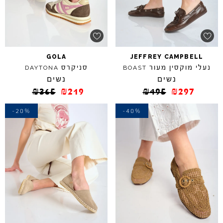
GOLA
JEFFREY
CAMPBELL
נעלי מוקסין מעור
סניקרס
DAYTONA
BOAST
נשים
נשים
₪
365
₪
219
₪
495
₪
297
-20%
-40%