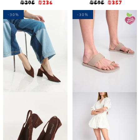
₪
295
₪
236
₪
595
₪
357
-30%
-30%