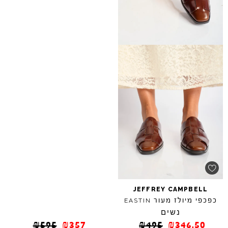
JEFFREY
CAMPBELL
כפכפי מיולז מעור
EASTIN
נשים
₪
595
₪
357
₪
495
₪
346.50