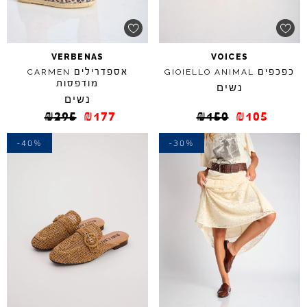
VERBENAS
VOICES
כפכפים
אספדרילים
CARMEN
GIOIELLO
ANIMAL
מודפסות
נשים
נשים
₪
295
₪
177
₪
150
₪
105
-40%
-30%