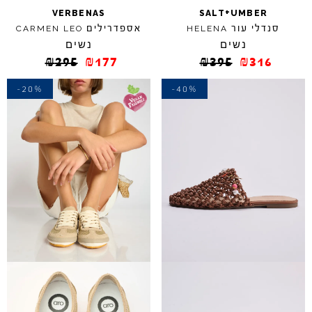
+
VERBENAS
SALT
UMBER
סנדלי עור
אספדרילים
CARMEN
LEO
HELENA
נשים
נשים
₪
295
₪
177
₪
395
₪
316
-20%
-40%