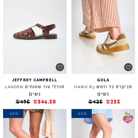
JEFFREY
CAMPBELL
GOLA
סניקרס בד וזמש
סנדלי עור שטוחים
LANDEN
HAWK
83
נשים
נשים
₪
495
₪
346.50
₪
425
₪
255
-40%
-30%