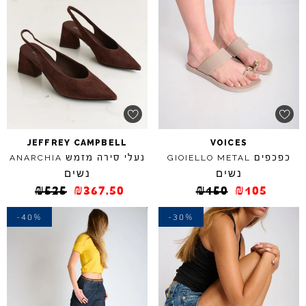
JEFFREY
CAMPBELL
VOICES
כפכפים
נעלי סירה מזמש
ANARCHIA
GIOIELLO
METAL
נשים
נשים
₪
525
₪
367.50
₪
150
₪
105
-40%
-30%