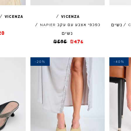
/
/
VICENZA
VICENZA
נשים
/
כפכפי אצבע עם עקב
/
NAPIER
20
נשים
₪
595
₪
476
-20%
-40%