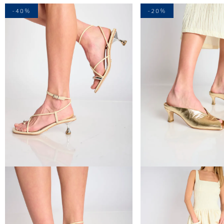
-40%
-20%