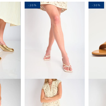
-20%
-30%