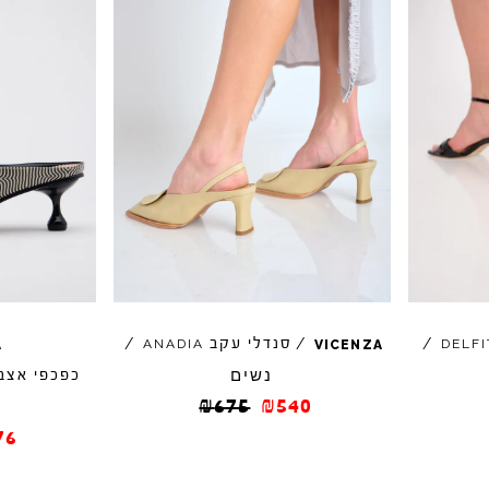
/
/
סנדלי עקב
/
ANADIA
DELFI
A
VICENZA
נשים
כפכפי אצב
₪
675
₪
540
76