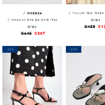
כפכפי גומי
/
/
TULUM
VICENZA
נשים
נעלי סירה עם פרח
/
MARAJO
₪
150
₪
1
נשים
₪
645
₪
387
-30%
-20%