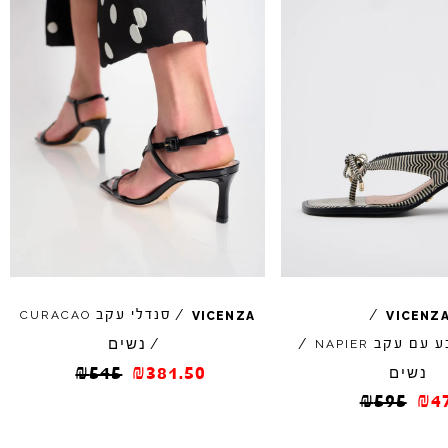
/
/
סנדלי עקב
CURACAO
VICENZA
VICENZ
נשים
ע עם עקב
/
/
NAPIER
נשים
381.50
₪
545
₪
₪
595
₪
4