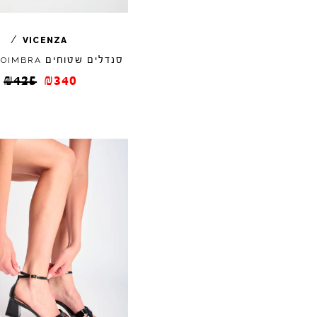
/
VICENZA
סנדלים שטוחים
COIMBRA
₪
425
₪
340