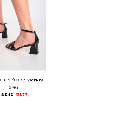
/
סנדלי עקב
T
VICENZA
נשים
₪
545
₪
327