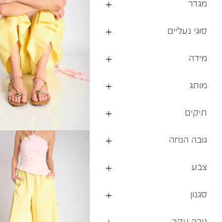
מגדר
ברפוט
נעליים טבעוניות
גרביים
נעלי ברפוט
סוגי נעליים
גרביים
לכל המותגים שלנו
תיקי גב ולפטופ
מידה
מותג
תיקים
גובה הנחה
צבע
סגנון
גובה עקב