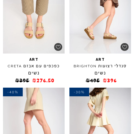
ART
ART
סנדלי רצועות
כפכפים עם אבזם
CRETA
BRIGHTON
נשים
נשים
₪
395
₪
276.50
₪
495
₪
396
-40%
-30%