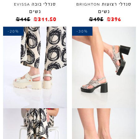
סנדלי רצועות
סנדלי בובה
EVISSA
BRIGHTON
נשים
נשים
₪
445
₪
311.50
₪
495
₪
396
-20%
-30%