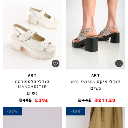
ART
ART
סנדלי איקס
נחש
סנדלי פלטפורמה
EVISSA
MANCHESTER
נשים
נשים
₪
495
₪
396
₪
445
₪
311.50
-30%
-40%