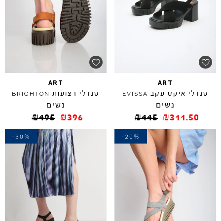
ART
ART
סנדלי איקס עקב
סנדלי רצועות
BRIGHTON
EVISSA
נשים
נשים
₪
495
₪
396
₪
445
₪
311.50
-30%
-20%