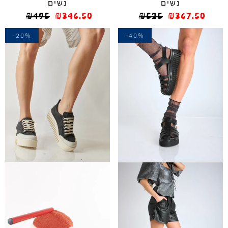
נשים
נשים
₪
495
₪
346.50
₪
525
₪
367.50
-20%
-40%