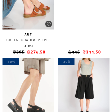
ART
כפכפים עם אבזם
CRETA
נשים
₪
395
₪
276.50
₪
445
₪
311.50
-30%
-30%