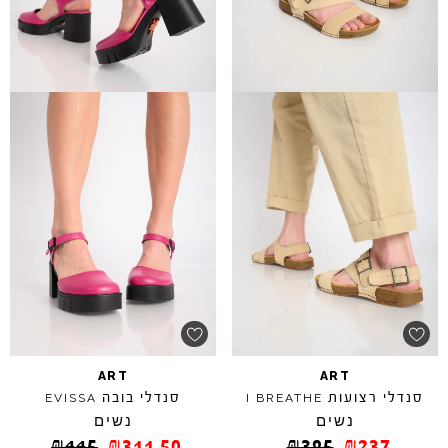
ART
ART
סנדלי רצועות
סנדלי בובה
EVISSA
I
BREATHE
נשים
נשים
₪
445
₪
311.50
₪
395
₪
237