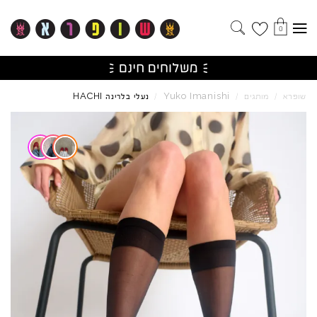
0
HACHI
Yuko
Imanishi
שופרא
/
מותגים
/
/
נעלי בלרינה
Skip to product reviews