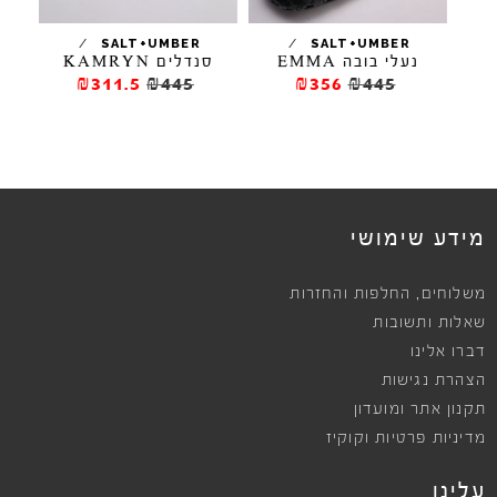
/
/
ELL
SALT+UMBER
SALT+UMBER
נעלי בובה EMMA
סנדלים KAMRYN
₪311.5
₪445
₪356
₪445
מידע שימושי
,
משלוחים
החלפות והחזרות
שאלות ותשובות
דברו אלינו
הצהרת נגישות
תקנון אתר ומועדון
מדיניות פרטיות וקוקיז
עלינו