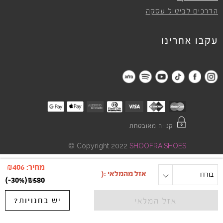
הדרכים לביטול עסקה
עקבו אחרינו
קנייה מאובטחת
©
Copyright 2022
SHOOFRA.SHOES
מחיר:
406
₪
בורדו
מידה
)
-30%
(
₪
580
יש בחנויות?
אזל המלאי
"
"