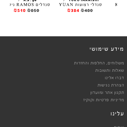
/
/
A.S. 98
YUKO IMANISHI
סנדלי רצועות YUAN
סנדלים RAMOS ניטים
סנד
₪510
₪850
₪384
₪480
מידע שימושי
,
משלוחים
החלפות והחזרות
שאלות ותשובות
דברו אלינו
הצהרת נגישות
תקנון אתר ומועדון
מדיניות פרטיות וקוקיז
עלינו