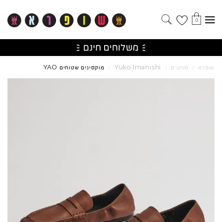
0
YAO
Yuko
Imanishi
שופרא
/
מותגים
/
/
מוקסינים שטוחים