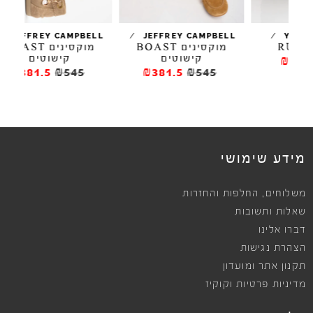
/
/
/
JEFFREY CAMPBELL
JEFFREY CAMPBELL
מוקסינים BOAST
מוקסינים BOAST
סנ
קישוטים
קישוטים
₪381.5
₪545
₪381.5
₪545
מידע שימושי
,
משלוחים
החלפות והחזרות
שאלות ותשובות
דברו אלינו
הצהרת נגישות
תקנון אתר ומועדון
מדיניות פרטיות וקוקיז