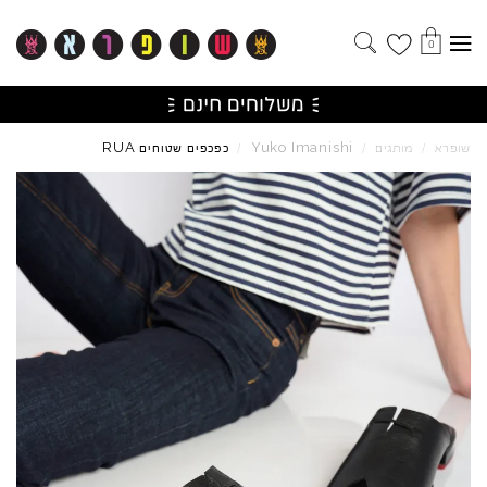
0
RUA
Yuko
Imanishi
שופרא
/
מותגים
/
/
כפכפים שטוחים