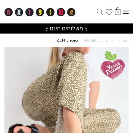
0
ZEN
Voices
שופרא
/
מותגים
/
/
כפכפים