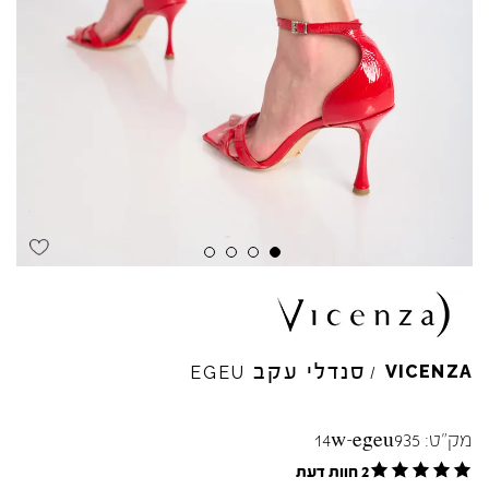
סנדלי עקב
VICENZA
EGEU
/
מק"ט:
14w-egeu935
2 חוות דעת