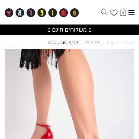
0
EGEU
Vicenza
שופרא
/
מותגים
/
/
סנדלי עקב