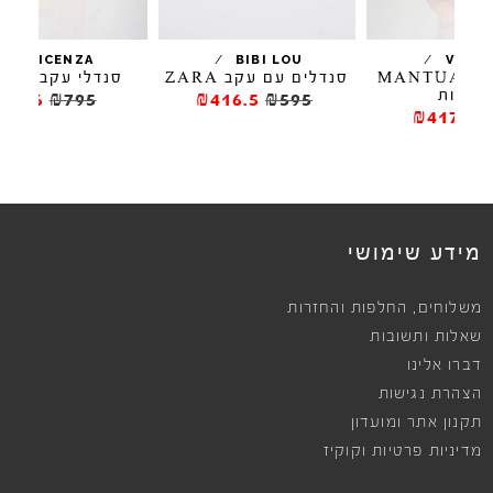
/
/
VICENZA
BIBI LOU
MANTUA
סנדלים עם עקב ZARA
סנדלי עקב MAGY
ס
₪636
₪795
₪416.5
₪595
מידע שימושי
,
משלוחים
החלפות והחזרות
שאלות ותשובות
דברו אלינו
הצהרת נגישות
תקנון אתר ומועדון
מדיניות פרטיות וקוקיז