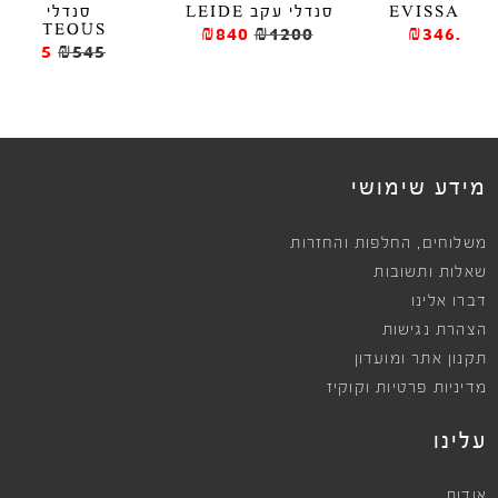
סנדלי עקב LEIDE
סנדלי עקב
סנדלי
RIGHTEOUS
₪840
₪1200
₪
₪490.5
₪545
ews
מידע שימושי
,
משלוחים
החלפות והחזרות
שאלות ותשובות
דברו אלינו
הצהרת נגישות
תקנון אתר ומועדון
מדיניות פרטיות וקוקיז
עלינו
אודות