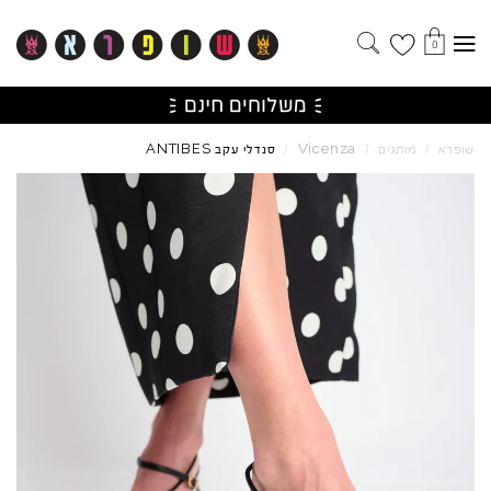
0
ANTIBES
Vicenza
שופרא
/
מותגים
/
/
סנדלי עקב