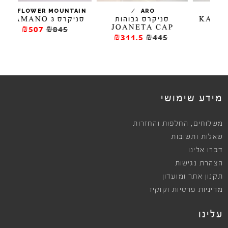
/
/
FLOWER MOUNTAIN
ARO
סניקרס גבוהות
סניקרס YAMANO 3
סני
JOANETA CAP
₪507
₪845
₪311.5
₪445
ews
מידע שימושי
,
משלוחים
החלפות והחזרות
שאלות ותשובות
דברו אלינו
הצהרת נגישות
תקנון אתר ומועדון
מדיניות פרטיות וקוקיז
עלינו