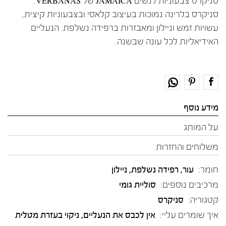
סניקרס צבעוניות לנשים JAMAICA של VERBANAS.
סניקרס בלרינה נמוכות בעיצוב קלאסי ובצבעוניות קיצית,
עשויות זמש וניילון ומאבזרות ברפידה נשלפת. הנעליים
האידיאליות לכל עונה שבשנה.
מידע נוסף
על המותג
משלוחים והחזרות
חומר:
עור
,
רפידה נשלפת
,
ניילון
מרכיבים נוספים:
סוליית גומי
קטגוריה:
סניקרס
איך שומרים עליי:
אין לכבס את הנעליים, ניקוי בעזרת מטלית