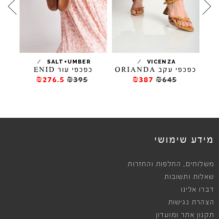
/
/
ELL
SALT+UMBER
VICENZA
כפכפי עקב ORIANDA
כפכפי עור ENID
כפכפי 
₪276.5
₪395
₪387
₪645
מידע שימושי
,
משלוחים
החלפות והחזרות
שאלות ותשובות
דברו אלינו
הצהרת נגישות
תקנון אתר ומועדון