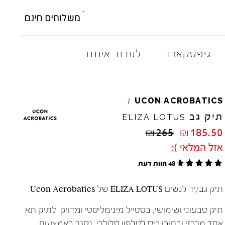
גיפטקארד
לעבוד איתנו
AMBITIOUS
ELIA
M
UCON
ACROBATICS
/
ARO
EL
NA
תיק גב
ELIZA
LOTUS
ART
4CCC
₪
265
₪
185.50
A.S.
98
FLOW
אזל המלאי ):
BACK
70
GOLA
48 חוות דעת
BIBI
LOU
HOKA
CHIE
MIHARA
JEFFR
תיק גב/יד לנשים ELIZA LOTUS של Ucon Acrobatics.
CRIME
LONDON
LE
BO
תיק טבעוני ושימושי, בסטייל מינימליסטי ומדויק. לתיק תא
אחד מרכזי ובתוכו כיס לטלפון סלולרי. נסגר באמצעות