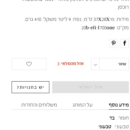
רוכסן.
מידות: 37X28X15 ס"מ, נפח: 9 ליטר משקל: 410 גרם.
מק"ט:
20b-eli-l700one
one size
שחור
אזל המלאי
יש בחנויות?
מידע נוסף
על המותג
משלוחים והחזרות
חומר:
בד
טבעוני:
טבעוני