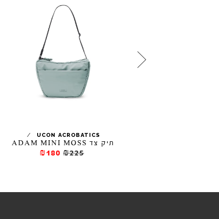
/
/
UCON ACROBATICS
UCON ACROBA
תיק צד ADAM MINI MOSS
ת
₪180
₪225
₪400.5
₪44