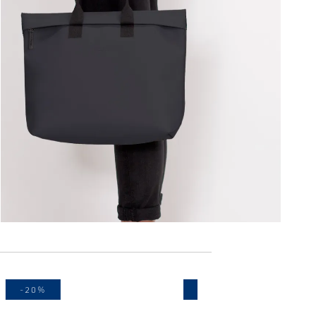
-20%
-10%