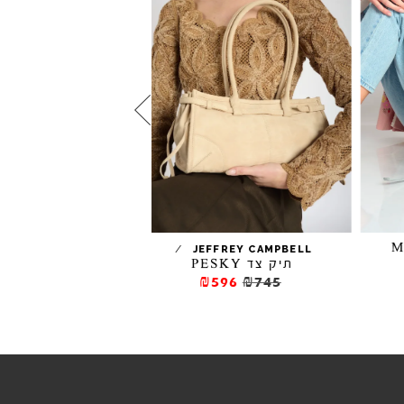
תיק עם נרתיק A
/
/
A.S. 98
JEFFREY CAMPBELL
תיק צד PESKY
1440
₪1600
₪596
₪745