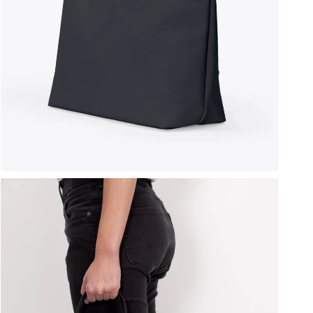
ברפוט
נעליים טבעוניות
גרביים
נעלי ברפוט
גרביים
לכל המותגים שלנו
תיקי גב ולפטופ