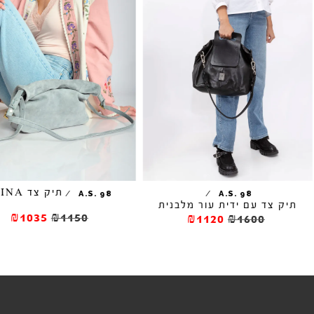
תיק צד MINA
/
/
A.S. 98
A.S. 98
יק צד עם ידית עור מלבנית
₪1035
₪1150
₪1120
₪1600