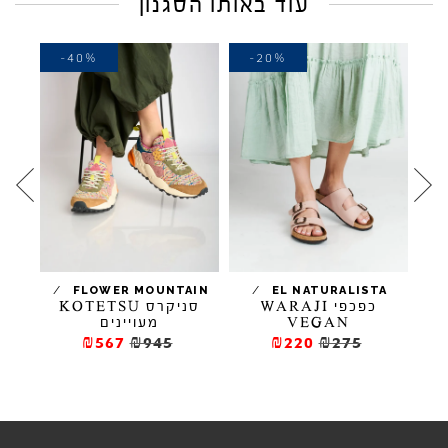
עוד באותו הסגנון
-40%
-20%
-
/
/
I
FLOWER MOUNTAIN
EL NATURALISTA
נק
כפכפי WARAJI
סניקרס KOTETSU
VEGAN
מעויינים
₪567
₪945
₪220
₪275