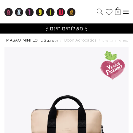
0
MASAO
MINI
LOTUS
Ucon
Acrobatics
שופרא
/
מותגים
/
/
תיק גב