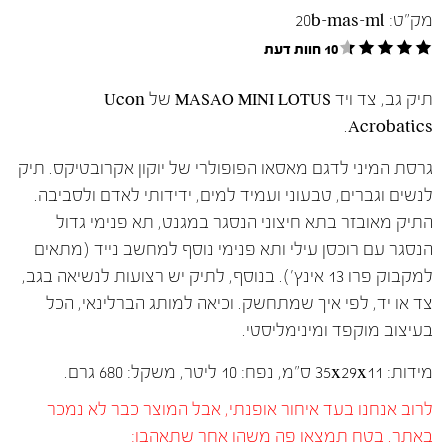
מק"ט:
20b-mas-ml
10 חוות דעת
תיק גב, צד ויד MASAO MINI LOTUS של Ucon
Acrobatics.
גרסת המיני לדגם מאסאו הפופולרי של יוקון אקרובטיקס. תיק
לנשים וגברים, טבעוני ועמיד למים, ידידותי לאדם ולסביבה.
התיק מאובזר בתא חיצוני הנסגר במגנט, תא פנימי גדול
הנסגר עם רוכסן עילי ותא פנימי נוסף למחשב נייד (מתאים
למקבוק פרו 13 אינץ'). בנוסף, לתיק יש רצועות לנשיאה בגב,
צד או יד, לפי איך שמתחשק. וכיאה למותג הברלינאי, הכל
בעיצוב מוקפד ומינימליסטי.
מידות: 35x29x11 ס"מ, נפח: 10 ליטר, משקל: 680 גרם.
לרוב אנחנו בעד איחור אופנתי, אבל המוצר כבר לא נמכר
באתר. בטח תמצאו פה משהו אחר שתאהבו: