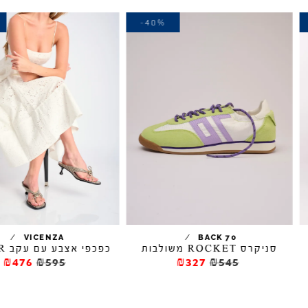
-20%
-40%
/
/
VICENZA
BACK 70
ניקרס ROCKET משולבות
כפכפי אצבע עם עקב NAPIER
₪476
₪595
₪327
₪545