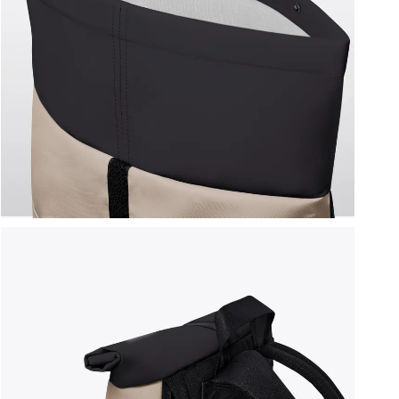
ברפוט
נעליים טבעוניות
גרביים
נעלי ברפוט
גרביים
לכל המותגים שלנו
תיקי גב ולפטופ