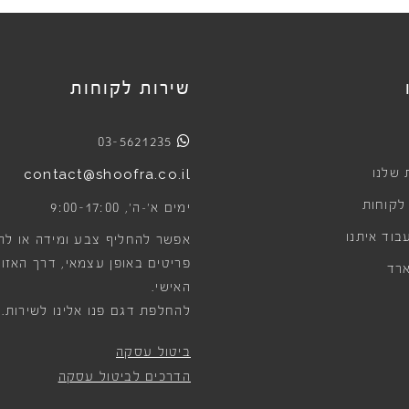
שירות לקוחות
03-5621235
 שלנו
contact@shoofra.co.il
 לקוחות
9:00-17:00
ימים א׳-ה׳,
בוד איתנו
אפשר להחליף צבע ומידה או לה
פריטים באופן עצמאי, דרך האזור
רד
האישי.
להחלפת דגם פנו אלינו לשירות.
ביטול עסקה
הדרכים לביטול עסקה