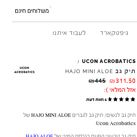
גיפטקארד
לעבוד איתנו
AMBITIOUS
ELIA
M
UCON
ACROBATICS
/
ARO
EL
NA
תיק גב
HAJO
MINI
ALOE
ART
4CCC
₪
445
₪
311.50
A.S.
98
FLOW
אזל המלאי ):
BACK
70
GOLA
6 חוות דעת
BIBI
LOU
HOKA
CHIE
MIHARA
JEFFR
תיק גב לנשים/ תיק גב לגברים HAJO MINI ALOE של
CRIME
LONDON
LE
BO
Ucon Acrobatics.
תיק גב טבעוני הפעם בגרסת המיני של
HAJO ALOE
.