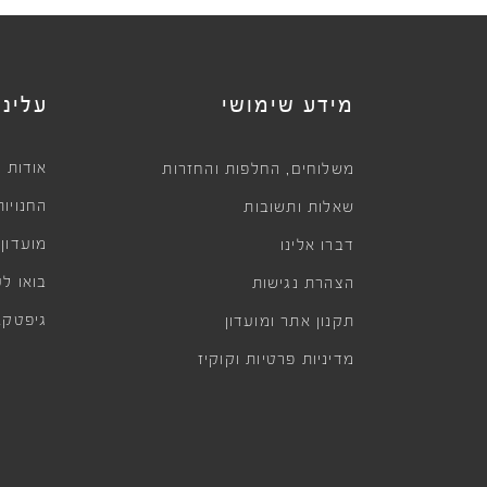
מידע שימושי
עלינו
,
אודות
משלוחים
החלפות והחזרות
החנויות
שאלות ותשובות
מועדון
דברו אלינו
בואו לע
הצהרת נגישות
גיפטקא
תקנון אתר ומועדון
מדיניות פרטיות וקוקיז