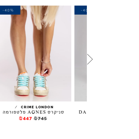
-40%
-40%
/
/
CRIME LONDON
GOLA
סניקרס AGNES פלטפורמה
ס
₪447
₪745
₪225
₪37