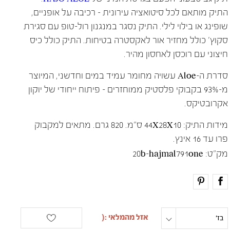
התיק מותאם לכל סיטואציה עירונית – רכיבה על אופניים,
שופינג או בילוי לילי. התיק נסגר במנגנון רול-טופ עם סגירת
סקוץ' כולל מחזיר אור לאקסטרה בטיחות. התיק כולל כיס
חיצוני עם רוכסן לאחסון מהיר.
סדרת ה-Aloe עשויה מחומר עמיד במים וחדשני, המיוצר
מ-93% בקבוקי פלסטיק ממוחזרים – פיתוח ייחודי של יוקון
אקרובטיקס.
מידות התיק: 44X28X10 ס"מ. 820 גרם. מתאים למקבוק
פרו עד 16 אינץ.
מק"ט:
20b-hajmal791one
one size
בז'