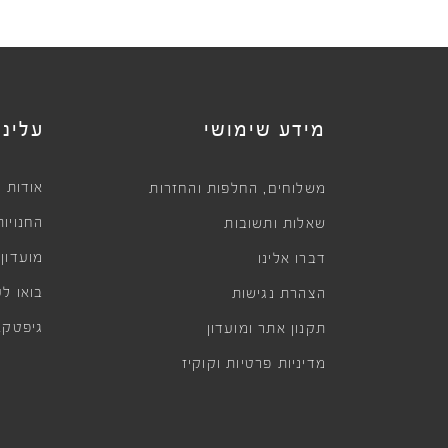
מידע שימושי
עלינו
,
אודות
משלוחים
החלפות והחזרות
החנויות
שאלות ותשובות
מועדון
דברו אלינו
בואו לע
הצהרת נגישות
גיפטקא
תקנון אתר ומועדון
מדיניות פרטיות וקוקיז