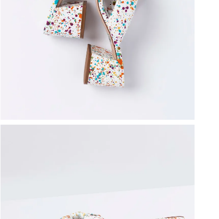
ברפוט
נעליים טבעוניות
גרביים
נעלי ברפוט
גרביים
לכל המותגים שלנו
תיקי גב ולפטופ