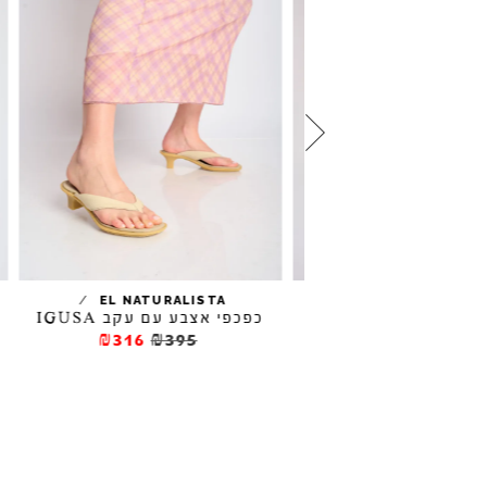
/
/
EL NATURALISTA
JEFFREY CAM
קב SEABLU
כפכפי אצבע עם עקב IGUSA
₪316
₪395
₪237
₪39