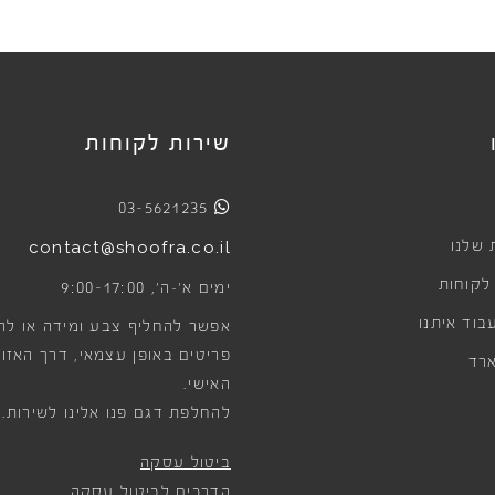
שירות לקוחות
03-5621235
 שלנו
contact@shoofra.co.il
 לקוחות
9:00-17:00
ימים א׳-ה׳,
בוד איתנו
אפשר להחליף צבע ומידה או לה
פריטים באופן עצמאי, דרך האזור
רד
האישי.
להחלפת דגם פנו אלינו לשירות.
ביטול עסקה
הדרכים לביטול עסקה