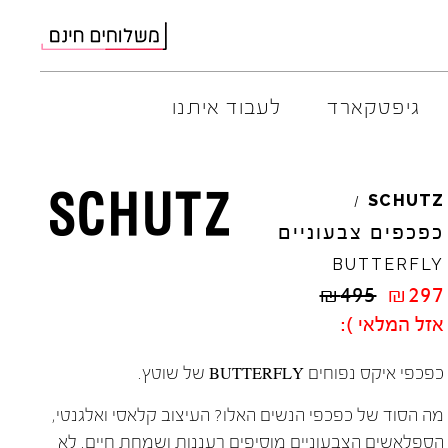
גיפטקארד
לעבוד איתנו
AMBITIOUS
ELIA
M
SCHUTZ
/
ARO
EL
NA
כפכפים צבעוניים
ART
4CCC
BUTTERFLY
A.S.
98
FLOW
₪
495
₪
297
BACK
70
GOLA
אזל המלאי ):
BIBI
LOU
HOKA
CHIE
MIHARA
JEFFR
כפכפי איקס נפוחים BUTTERFLY של שוטץ.
CRIME
LONDON
LE
BO
מה הסוד של כפכפי הנשים האלו? העיצוב קלאסי ואלגנטי,
הספלאשים הצבעוניים מוסיפים רעננות ושמחת חיים. לא