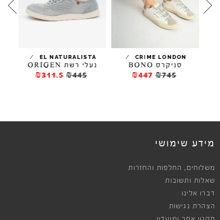
/
/
EL NATURALISTA
CRIME LONDON
סניקרס BONO
נעלי רשת ORIGEN
סניקר
₪311.5
₪445
₪447
₪745
מידע שימושי
,
משלוחים
החלפות והחזרות
שאלות ותשובות
דברו אלינו
הצהרת נגישות
תקנון אתר ומועדון