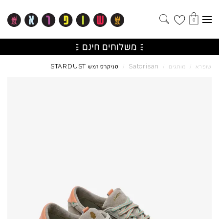
0
STARDUST
Satorisan
שופרא
/
מותגים
/
/
סניקרס זמש