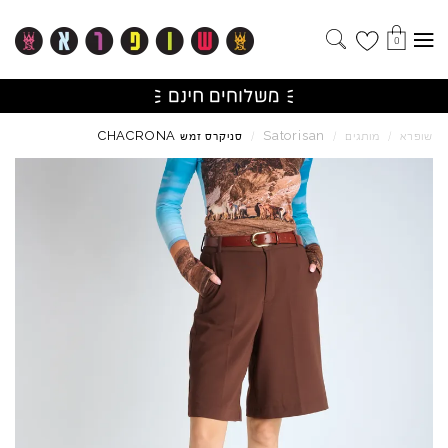
0
CHACRONA
Satorisan
שופרא
/
מותגים
/
/
סניקרס זמש