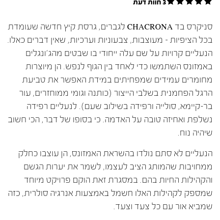
3 חוות דעת
סניקרס בד CHACRONA לגברים, גרסת קיץ חדשה שעומדת
בכל הציפיות – מעוצבות, צבעוניות וערכיות, שאין דברים כאלו.
הנעליים קרויות על שם עלה ייחודי בו שבטים מהג'ונגלים
באמזונס השתמשו כדי לאחד בין הגוף לנפש. הן מיוצרות
מחומרים עמידים שמפחיתים במידת האפשר את טביעת
הרגל הפחמנית בשלבי הייצור (כותנה וגומי ממוחזרים, עור
בר-קיימא, סולייה ורפידה בשילוב שעם). לנעליים רפידה
נשלפת ואחיזה טובה על האדמה. כי בסופו של דבר, הכי חשוב
שיהיה נוח.
הנעליים לא סתם נולדו בהשראת האמזונס, הן עוצבו כחלק
ממחויבות שהמותג הציב לעצמו, לשמר את יערות הגשם
והקהילות החיות בהם. במסגרת זאת הוקם פרויקט מיוחד
שמספק לקהילות האלו חשמל באמצעות אנרגיה סולרית, כזה
שמביא אור עם כל צעד וצעד.