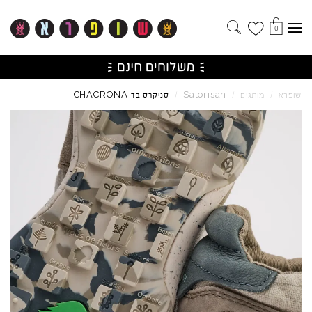
0
CHACRONA
Satorisan
שופרא
/
מותגים
/
/
סניקרס בד