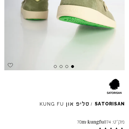
סליפ און
SATORISAN
KUNG
FU
/
מק"ט:
70m-kungfu874