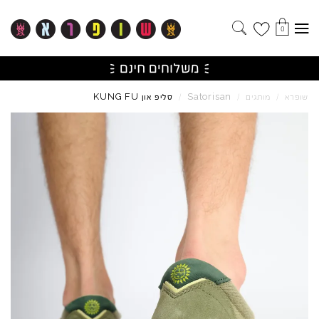
0
KUNG
FU
Satorisan
שופרא
/
מותגים
/
/
סליפ און