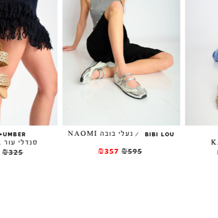
נעלי בובה NAOMI
/
/
SALT+UMBER
BIBI LO
סנדלי עור CORDOBA
₪357
₪595
₪227.5
₪325