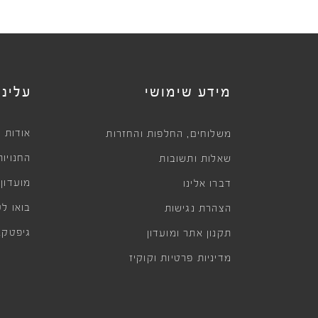
מידע שימושי
עלינו
,
אודות
משלוחים
החלפות והחזרות
החנויות
שאלות ותשובות
מועדון
דברו אלינו
בואו לע
הצהרת נגישות
גיפטקא
תקנון אתר ומועדון
מדיניות פרטיות וקוקיז