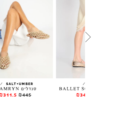
/
/
U
SALT+UMBER
ROLLIE
סנדלים KAMRYN
₪311.5
₪445
₪346.5
₪49