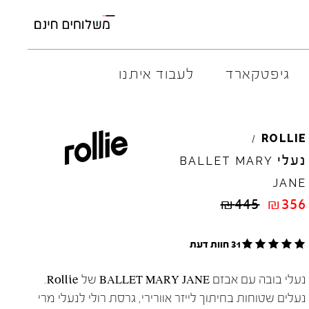
גיפטקארד
לעבוד איתנו
AMBITIOUS
ELIA
M
ROLLIE
/
ARO
EL
NA
נעלי
BALLET
MARY
ART
4CCC
JANE
A.S.
98
FLOW
₪
445
₪
356
BACK
70
GOLA
BIBI
LOU
HOKA
CHIE
MIHARA
JEFFR
31 חוות דעת
CRIME
LONDON
LE
BO
נעלי בובה עם אבזם BALLET MARY JANE של Rollie.
נעלים שטוחות בחיתוך לייזר אוורירי, גרסת רולי לנעלי מרי