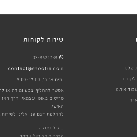
שירות לקוחות
03-5621235
 שלנו
contact@shoofra.co.il
 לקוחות
9:00-17:00
ימים א׳-ה׳,
בוד איתנו
אפשר להחליף צבע ומידה או לה
פריטים באופן עצמאי, דרך האזור
רד
האישי.
להחלפת דגם פנו אלינו לשירות.
ביטול עסקה
הדרכים לביטול עסקה