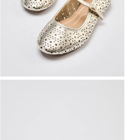
ברפוט
נעליים טבעוניות
גרביים
נעלי ברפוט
גרביים
לכל המותגים שלנו
תיקי גב ולפטופ