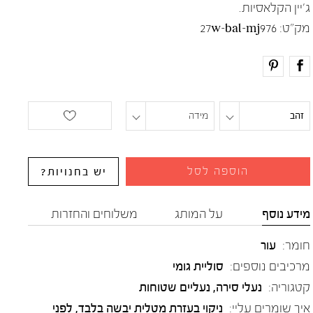
ג'יין הקלאסיות.
מק"ט:
27w-bal-mj976
זהב
מידה
הוספה לסל
יש בחנויות?
מידע נוסף
על המותג
משלוחים והחזרות
חומר:
עור
מרכיבים נוספים:
סוליית גומי
קטגוריה:
נעלי סירה
,
נעליים שטוחות
איך שומרים עליי:
ניקוי בעזרת מטלית יבשה בלבד, לפני