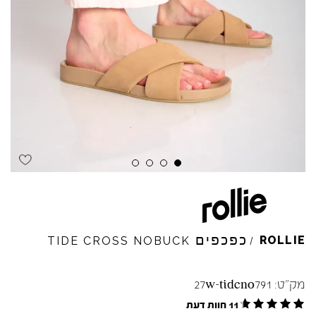
Skip to product reviews
Skip to product reviews
Skip to product reviews
Skip to product reviews
כפכפים
ROLLIE
TIDE
CROSS
NOBUCK
/
מק"ט:
27w-tidcno791
11 חוות דעת