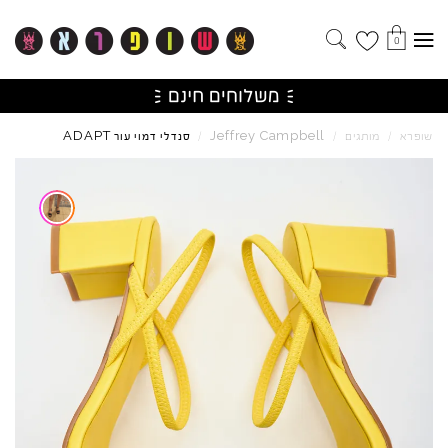
0
ADAPT
Jeffrey
Campbell
שופרא
/
מותגים
/
/
סנדלי דמוי עור
Skip to product reviews