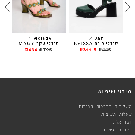
/
/
ELL
VICENZA
ART
סנדלי בובה EVISSA
סנדלי עקב MAGY
ס
₪636
₪795
₪311.5
₪445
מידע שימושי
,
משלוחים
החלפות והחזרות
שאלות ותשובות
דברו אלינו
הצהרת נגישות