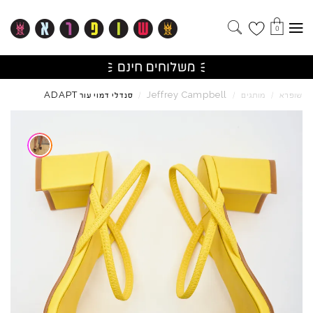
0
ADAPT
Jeffrey
Campbell
שופרא
/
מותגים
/
/
סנדלי דמוי עור
Skip to product reviews