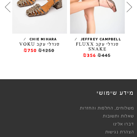
/
/
/
CHIE MIHARA
JEFFREY CAMPBELL
סנדלי עקב FLUXX
סנדלי עקב VOKU
סנדלי ע
SNAKE
₪750
₪1250
₪356
₪445
מידע שימושי
,
משלוחים
החלפות והחזרות
שאלות ותשובות
דברו אלינו
הצהרת נגישות