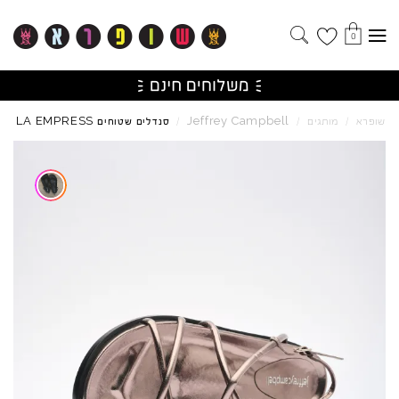
0
LA
EMPRESS
Jeffrey
Campbell
שופרא
/
מותגים
/
/
סנדלים שטוחים
Skip to product reviews