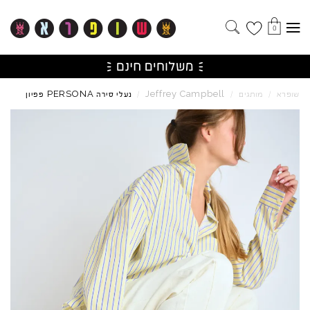
0
PERSONA
Jeffrey
Campbell
שופרא
/
מותגים
/
/
נעלי סירה
פפיון