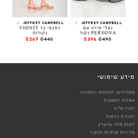
/
/
/
ELL
JEFFREY CAMPBELL
JEFFREY CAMPBELL
תחרה EXEC-
נעלי סירה עם
כפכפי בד VIONIT
נ
PERSONA נקוד
נקודות
₪267
₪445
₪396
₪495
מידע שימושי
,
משלוחים
החלפות והחזרות
שאלות ותשובות
דברו אלינו
הצהרת נגישות
תקנון אתר ומועדון
מדיניות פרטיות וקוקיז