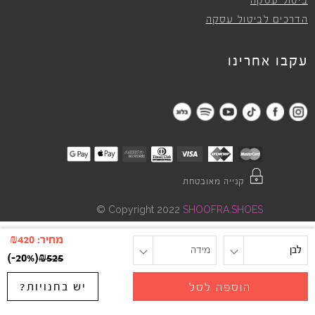
ביטול עסקה
הדרכים לביטול עסקה
עקבו אחרינו
קנייה מאובטחת
©
Copyright 2022
SHOOFRA.SHOES
מחיר:
420
₪
לבן
מידה
)
-20%
(
₪
525
יש בחנויות?
הוספה לסל