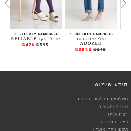
/
/
JEFFREY CAMPBELL
JEFFREY CAMPBELL
נעלי סירה רשת
סנדלי עקב RELIABLE
ADORED
₪476
₪595
₪381.5
₪545
מידע שימושי
,
משלוחים
החלפות והחזרות
שאלות ותשובות
דברו אלינו
הצהרת נגישות
תקנון אתר ומועדון