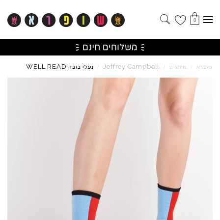
0
WELL
READ
Jeffrey
Campbell
שופרא
/
מותגים
/
/
נעלי בובה