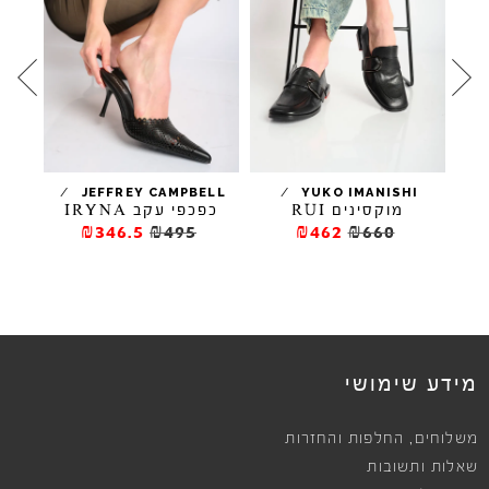
/
/
/
ELL
JEFFREY CAMPBELL
YUKO IMANISHI
מוקסינים RUI
כפכפי עקב IRYNA
נעלי
₪346.5
₪495
₪462
₪660
מידע שימושי
,
משלוחים
החלפות והחזרות
שאלות ותשובות