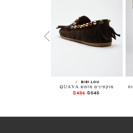
/
/
VERBENAS
BIBI LOU
מוקסינים מזמש GUAVA
אספדרילים CARMEN מודפסות
₪177
₪295
₪436
₪545