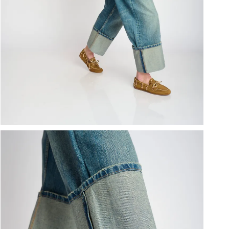
ברפוט
נעליים טבעוניות
גרביים
נעלי ברפוט
גרביים
לכל המותגים שלנו
תיקי גב ולפטופ