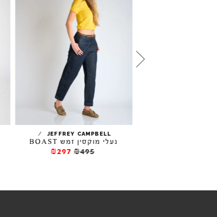
נעלי מוקסין DOWE
/
JEFFREY CAMPBELL
נעלי מוקסין זמש BOAST
א
₪570
₪95
₪297
₪495