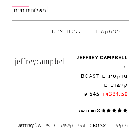
גיפטקארד
לעבוד איתנו
AMBITIOUS
ELIA
M
JEFFREY
CAMPBELL
ARO
EL
NA
/
ART
4CCC
מוקסינים
BOAST
A.S.
98
FLOW
קישוטים
BACK
70
GOLA
₪
545
₪
381.50
BIBI
LOU
HOKA
CHIE
MIHARA
JEFFR
CRIME
LONDON
LE
BO
20 חוות דעת
מוקסינים BOAST בתוספת קישוטים לנשים של Jeffrey