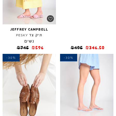
JEFFREY
CAMPBELL
תיק צד
PESKY
נשים
₪
745
₪
596
₪
495
₪
346.50
-30%
-30%