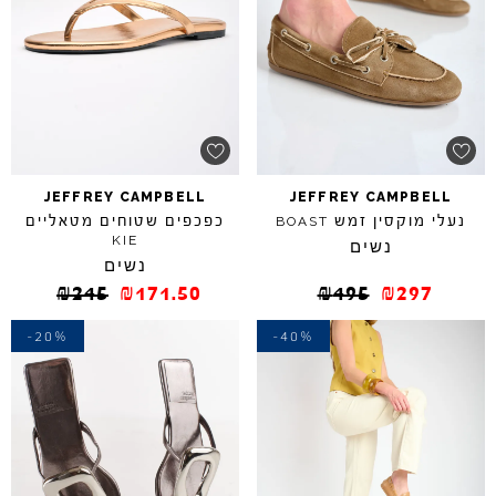
JEFFREY
CAMPBELL
JEFFREY
CAMPBELL
נעלי מוקסין זמש
כפכפים שטוחים מטאליים
BOAST
KIE
נשים
נשים
₪
245
₪
171.50
₪
495
₪
297
-20%
-40%