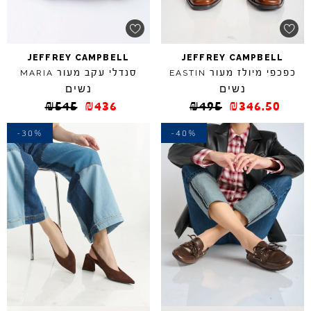
JEFFREY
CAMPBELL
JEFFREY
CAMPBELL
כפכפי מיולז מעור
סנדלי עקב מעור
MARIA
EASTIN
נשים
נשים
₪
545
₪
436
₪
495
₪
346.50
-30%
-40%