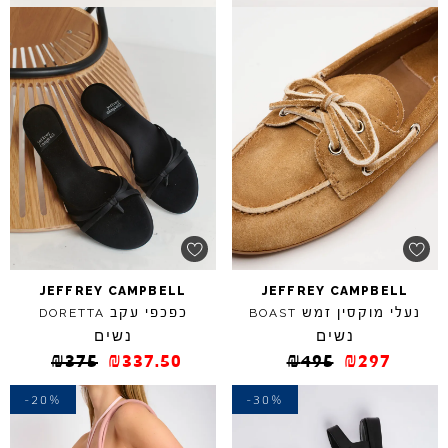
JEFFREY
CAMPBELL
JEFFREY
CAMPBELL
נעלי מוקסין זמש
כפכפי עקב
DORETTA
BOAST
נשים
נשים
₪
375
₪
337.50
₪
495
₪
297
-20%
-30%