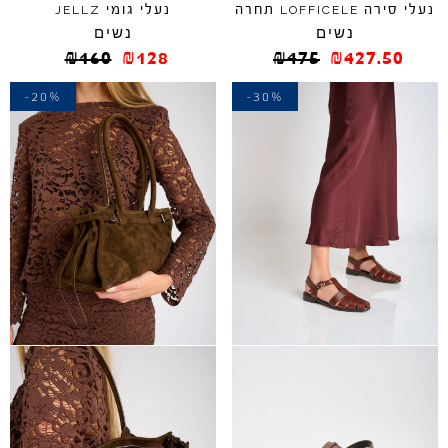
נעלי סירה
תחרה
נעלי גומי
JELLZ
LOFFICELE
נשים
נשים
₪
160
₪
128
₪
475
₪
427.50
-20%
-30%