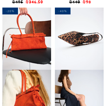
₪
495
₪
346.50
₪
140
₪
98
-20%
-40%