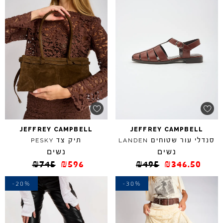
JEFFREY
CAMPBELL
JEFFREY
CAMPBELL
סנדלי עור שטוחים
תיק צד
PESKY
LANDEN
נשים
נשים
₪
745
₪
596
₪
495
₪
346.50
-20%
-30%