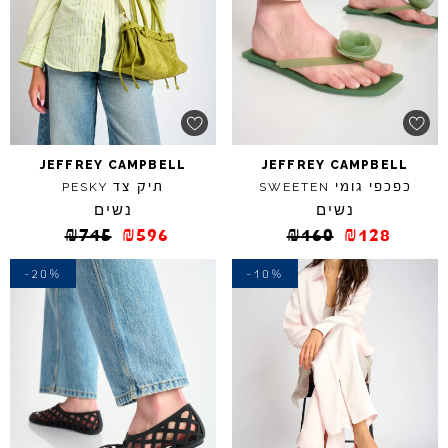
JEFFREY
CAMPBELL
JEFFREY
CAMPBELL
כפכפי גומי
תיק צד
PESKY
SWEETEN
נשים
נשים
₪
745
₪
596
₪
160
₪
128
-20%
-10%