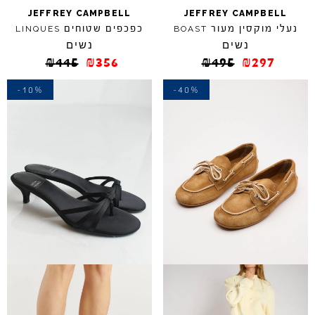
JEFFREY
CAMPBELL
JEFFREY
CAMPBELL
נעלי מוקסין מעור
כפכפים שטוחים
LINQUES
BOAST
נשים
נשים
₪
445
₪
356
₪
495
₪
297
-10%
-40%