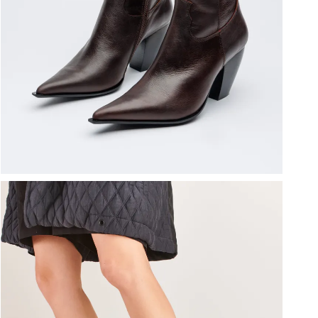
ברפוט
נעליים טבעוניות
גרביים
נעלי ברפוט
גרביים
לכל המותגים שלנו
תיקי גב ולפטופ