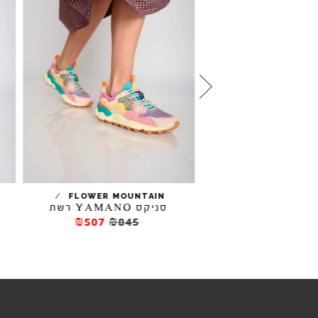
/
/
FLOWER MOUNTAIN
TRIPPEN
MINDGAT
סניקס YAMANO רשת
₪507
₪845
₪712
₪89