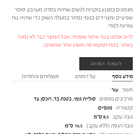
מגפונים בסגנון בוקרות לנשים שחיות בסרט מערבון. סופר
שפיציים ומצויידים בגומי נסתר במעלה השוק כדי שיהיה נוח
ומרווח למדי.
לרוב אנחנו בעד איחור אופנתי, אבל המוצר כבר לא נמכר
באתר. בטח תמצאו פה משהו אחר שתאהבו:
לעמוד המותג
מידע נוסף
על המותג
משלוחים והחזרות
חומר:
עור
מרכיבים נוספים:
סוליית גומי, בטנת בד, רוכסן צד
קטגוריה:
מגפיים
גובה עקב:
8.5 ס"מ
גובה הגפה (ללא עקב):
16.5 ס"מ