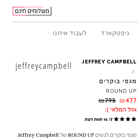
גיפטקארד
לעבוד איתנו
AMBITIOUS
ELIA
M
JEFFREY
CAMPBELL
ARO
EL
NA
/
ART
4CCC
מגפי בוקרים
A.S.
98
FLOW
ROUND
UP
BACK
70
GOLA
₪
795
₪
477
BIBI
LOU
HOKA
אזל המלאי ):
CHIE
MIHARA
JEFFR
CRIME
LONDON
LE
BO
16 חוות דעת
מגפי בוקרים לנשים ROUND UP של Jeffrey Campbell.