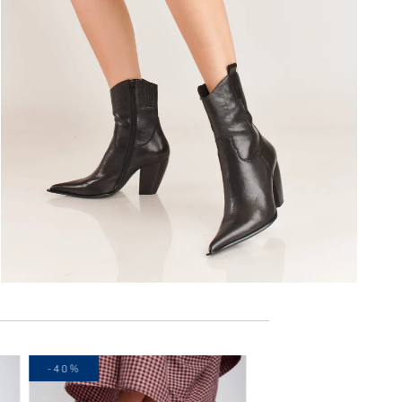
-40%
-20%