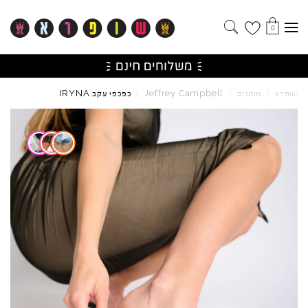
0
IRYNA
Jeffrey
Campbell
שופרא
/
מותגים
/
/
כפכפי עקב
Skip to product reviews