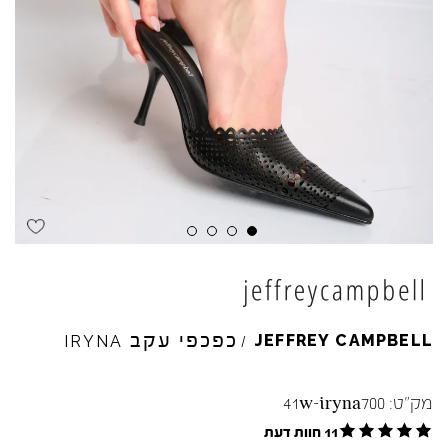
Skip to product reviews
Skip to product reviews
Skip to product reviews
Skip to product reviews
כפכפי עקב
JEFFREY
CAMPBELL
IRYNA
/
מק"ט:
41w-iryna700
11 חוות דעת