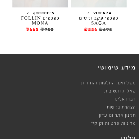
/
/
/
TA
4CCCCEES
VICENZA
כפכפי עקב וניטים
כפכפים FOLLIN
כ
MONA
SAGA
₪665
₪950
₪556
₪695
מידע שימושי
,
משלוחים
החלפות והחזרות
שאלות ותשובות
דברו אלינו
הצהרת נגישות
תקנון אתר ומועדון
מדיניות פרטיות וקוקיז
עלינו