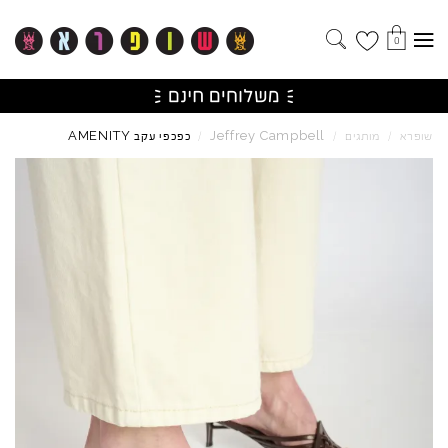
0
AMENITY
Jeffrey
Campbell
שופרא
/
מותגים
/
/
כפכפי עקב