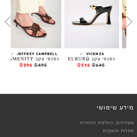
/
/
JEFFREY CAMPBELL
VICENZA
כפכפי עקב ELBURG
כפכפי עקב AMENITY
כפכפי
₪396
₪495
₪516
₪645
מידע שימושי
,
משלוחים
החלפות והחזרות
שאלות ותשובות