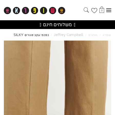
0
SILKY
Jeffrey
Campbell
שופרא
/
מותגים
/
/
כפכפי עקב סגורים