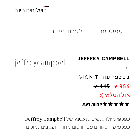
גיפטקארד
לעבוד איתנו
AMBITIOUS
ELIA
M
JEFFREY
CAMPBELL
ARO
EL
NA
/
ART
4CCC
כפכפי עור
VIONIT
A.S.
98
FLOW
₪
445
₪
356
BACK
70
GOLA
אזל המלאי ):
BIBI
LOU
HOKA
CHIE
MIHARA
JEFFR
9 חוות דעת
CRIME
LONDON
LE
BO
כפכפי מיולז לנשים VIONIT של Jeffrey Campbell.
כפכפי עור סגורים עם חרטום מחודד ועקבים נמוכים