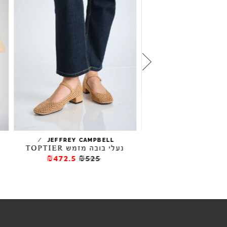
/
/
JEFFREY CAMPBELL
JEFFREY CAM
עקב IRYNA
נעלי בובה מזמש TOPTIER
₪472.5
₪525
₪346.5
₪49