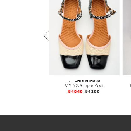
/
SALT+UMBER
CHIE MIHARA
נעלי עקב VYNZA
כפכפי עור TAYLOR
276.5
₪395
₪1040
₪1300