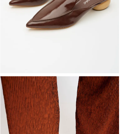
ברפוט
נעליים טבעוניות
גרביים
נעלי ברפוט
גרביים
לכל המותגים שלנו
תיקי גב ולפטופ