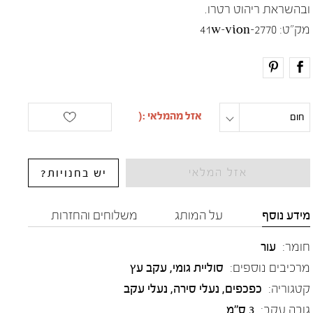
ובהשראת ריהוט רטרו.
מק"ט:
41w-vion-2770
חום
מידה
אזל המלאי
יש בחנויות?
מידע נוסף
על המותג
משלוחים והחזרות
חומר:
עור
מרכיבים נוספים:
סוליית גומי, עקב עץ
קטגוריה:
כפכפים
,
נעלי סירה
,
נעלי עקב
גובה עקב:
3 ס"מ