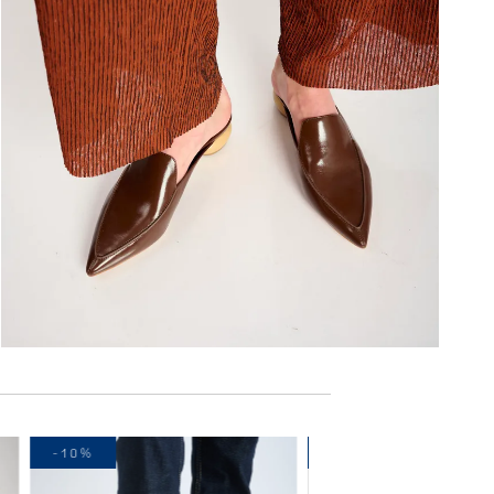
-10%
-30%