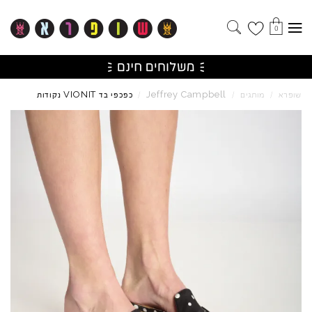
0
VIONIT
Jeffrey
Campbell
שופרא
/
מותגים
/
/
כפכפי בד
נקודות