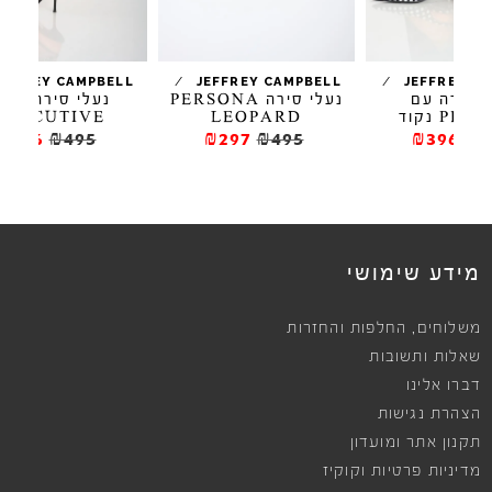
/
/
/
L
JEFFREY CAMPBELL
JEFFREY CAMPBELL
נעלי סירה PERSONA
נעלי סירה סאטן
EXECUTIVE
LEOPARD
₪396
₪495
₪297
₪495
ews
מידע שימושי
,
משלוחים
החלפות והחזרות
שאלות ותשובות
דברו אלינו
הצהרת נגישות
תקנון אתר ומועדון
מדיניות פרטיות וקוקיז