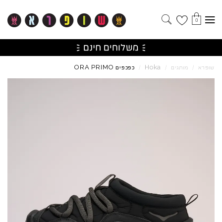
0
ORA
PRIMO
Hoka
שופרא
/
מותגים
/
/
כפכפים