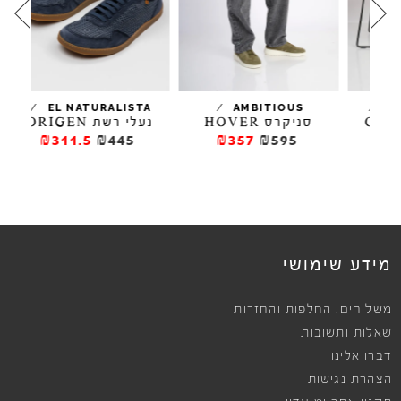
/
/
/
A
EL NATURALISTA
AMBITIOUS
סניקרס HOVER
נעלי רשת ORIGEN
נע
₪311.5
₪445
₪357
₪595
מידע שימושי
,
משלוחים
החלפות והחזרות
שאלות ותשובות
דברו אלינו
הצהרת נגישות