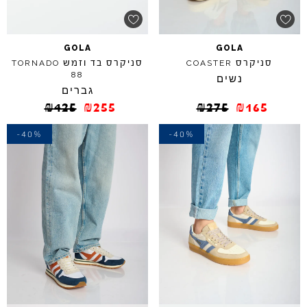
GOLA
GOLA
סניקרס
סניקרס בד וזמש
TORNADO
COASTER
88
נשים
גברים
₪
425
₪
255
₪
275
₪
165
-40%
-40%