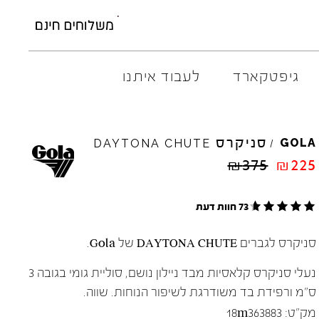
גיפטקארד
לעבוד איתנו
M
ELIA
סניקרס
AMBITIOUS
GOLA
DAYTONA
CHUTE
/
ARO
EL
NA
₪
375
₪
225
ART
4CCC
A.S.
98
FLOW
73 חוות דעת
BACK
70
GOLA
BIBI
LOU
HOKA
סניקרס לגברים DAYTONA CHUTE של Gola.
CHIE
MIHARA
JEFFR
CRIME
LONDON
LE
BO
נעלי סניקרס קלאסיות מבד ניילון נושם, סוליית גומי בגובה 3
ס"מ ורפידת בד משודרגת לשיפור הנוחות. שווה.
מק"ט:
18m363883