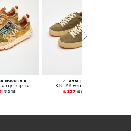
/
/
FLOWER MOUNTAIN
AMBITIOU
 זמש KELPE
סניקרס קנבס YAMANO
₪507
₪845
₪327
₪545