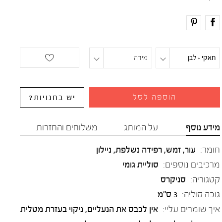
חאקי + לבן
מידה
הוספה לסל
יש בחנויות?
מידע נוסף
על המותג
משלוחים והחזרות
חומר:
עור
,
זמש
,
רפידה נשלפת
,
ניילון
מרכיבים נוספים:
סוליית גומי
קטגוריה:
סניקרס
גובה סוליה:
3 ס"מ
איך שומרים עליי:
אין לכבס את הנעליים, ניקוי בעזרת מטלית