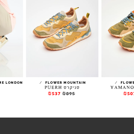
סניקרס ALBIE
/
/
CRIME LONDON
FLOWER MOUNTAIN
סניקרס PUERH
₪447
₪745
₪537
₪895