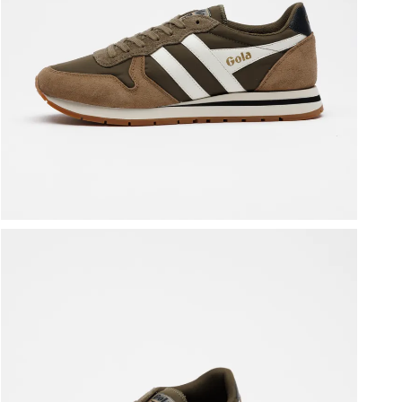
ברפוט
נעליים טבעוניות
גרביים
נעלי ברפוט
גרביים
לכל המותגים שלנו
תיקי גב ולפטופ